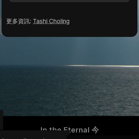
更多資訊
:
Tashi Choling
In the Eternal 今