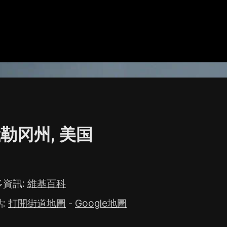
勒冈州, 美国
多資訊
:
維基百科
點
:
打開街道地圖
-
Google地圖