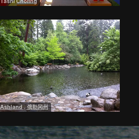
Tashi Choling
Ashland
,
俄勒冈州