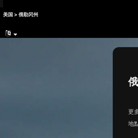
美国 >
俄勒冈州
俄
更
地