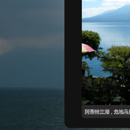
,
阿蒂特兰湖
危地马