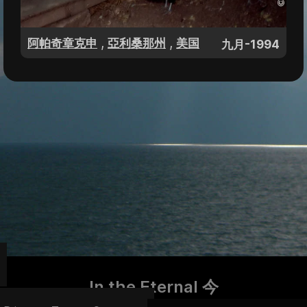
,
,
阿帕奇章克申
亞利桑那州
美国
九月-1994
In the Eternal 今