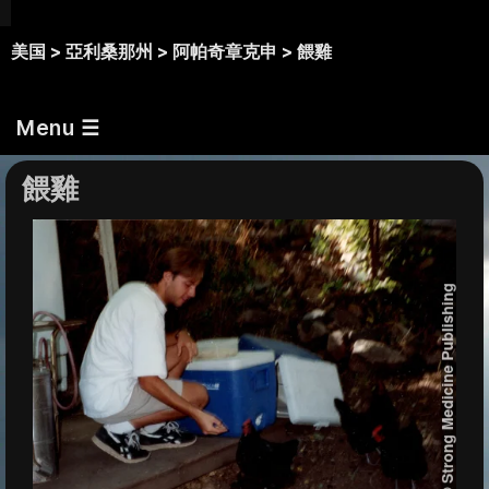
美国 >
亞利桑那州 >
阿帕奇章克申 >
餵雞
Menu ☰
餵雞