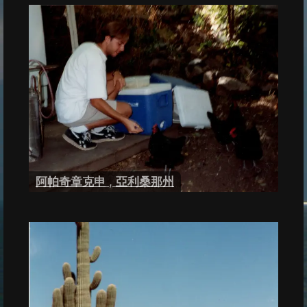
阿帕奇章克申
,
亞利桑那州