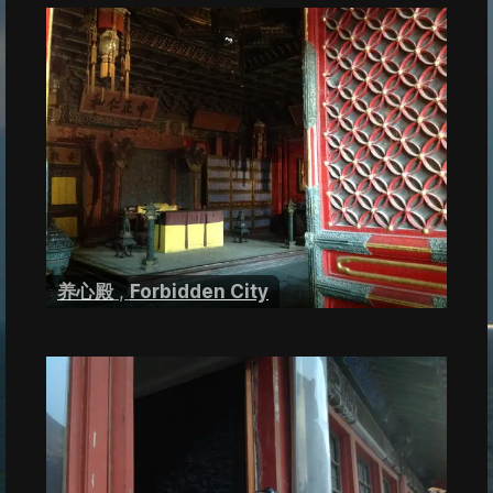
养心殿
,
Forbidden City