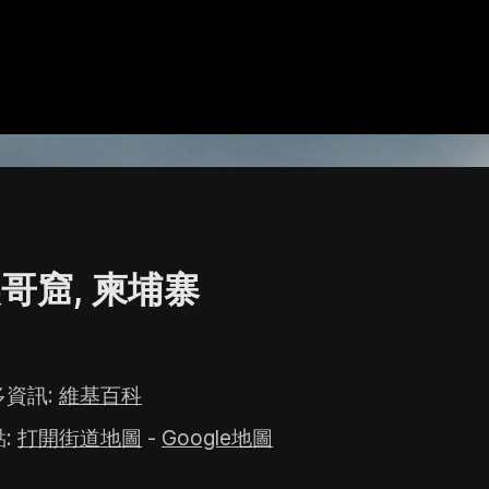
哥窟, 柬埔寨
多資訊
:
維基百科
點
:
打開街道地圖
-
Google地圖