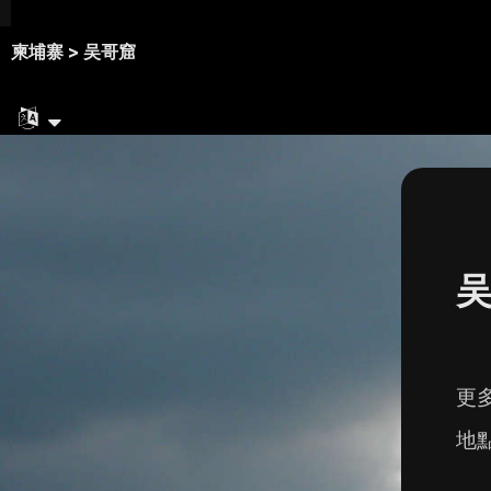
柬埔寨 >
吴哥窟
吴
更
地