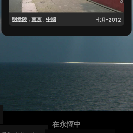
,
,
明孝陵
南京
中國
七月-2012
在永恆中