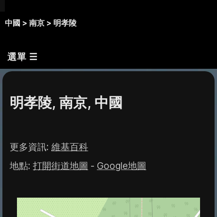
中國 >
南京 >
明孝陵
選單 ☰
明孝陵, 南京, 中國
更多資訊
:
維基百科
地點
:
打開街道地圖
-
Google地圖