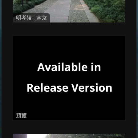
明孝陵
,
南京
預覽