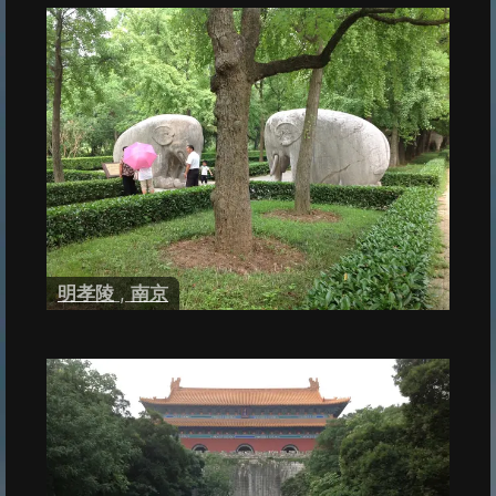
明孝陵
,
南京