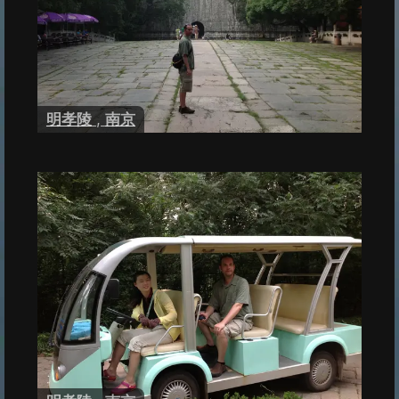
明孝陵
,
南京