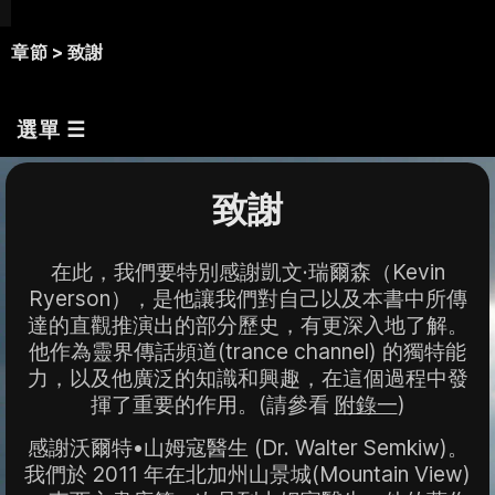
章節
> 致謝
選單 ☰
致謝
在此，我們要特別感謝凱文·瑞爾森（Kevin
Ryerson），是他讓我們對自己以及本書中所傳
達的直觀推演出的部分歷史，有更深入地了解。
他作為靈界傳話頻道(trance channel) 的獨特能
力，以及他廣泛的知識和興趣，在這個過程中發
揮了重要的作用。(請參看
附錄一
)
感謝沃爾特•山姆寇醫生 (Dr. Walter Semkiw)。
我們於 2011 年在北加州山景城(Mountain View)