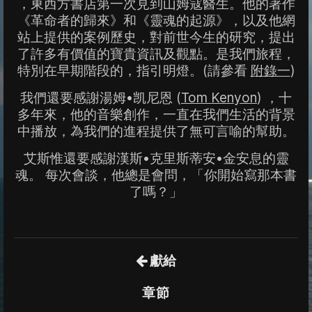
，東西方書店第一次見到山姆寇醫生。他的著作
《革命者的歸來》和《靈魂的起源》，以及他網
站上提供的案例歷史，對前世今生的研究，提出
了許多有價值的寶貴資訊及觀點。是我們旅程，
特別在早期階段的，指引明燈。(請參看
附錄一
)
我們還要感謝湯姆•凯尼恩 (
Tom Kenyon
) ，十
多年來，他的音樂創作，一直在我們生活的背景
中播放，為我們的進程提供了無可言喻的幫助。
艾斯惟還要感謝漢斯•克里斯蒂安•金安息的靈
魂。 每次會談，他總是會問，「你開始寫那本書
了嗎？」
獻給
章節