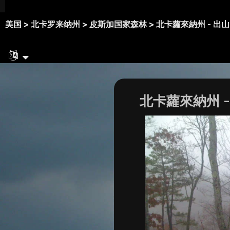
美国 >
北卡罗来纳州 >
皮斯加国家森林 >
北卡蘿來納州 - 出山
北卡蘿來納州 -