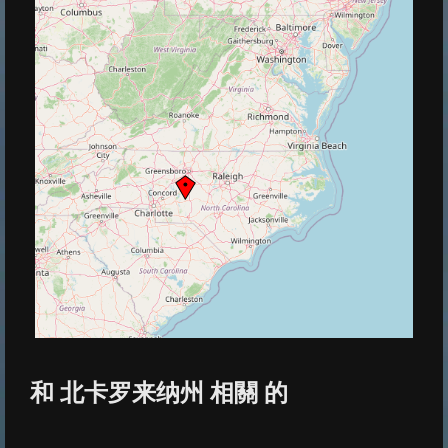
和 北卡罗来纳州 相關 的