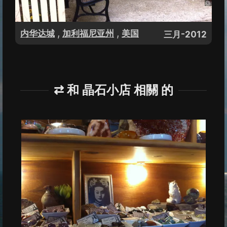
,
,
内华达城
加利福尼亚州
美国
三月-2012
⇄ 和 晶石小店 相關 的