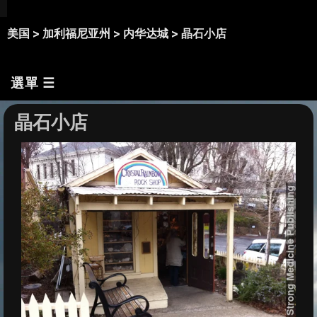
美国 >
加利福尼亚州 >
内华达城 >
晶石小店
選單 ☰
晶石小店