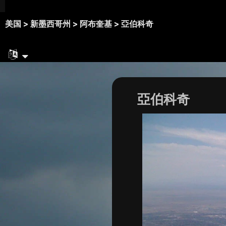
美国 >
新墨西哥州 >
阿布奎基 >
亞伯科奇
亞伯科奇