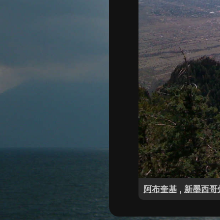
,
阿布奎基
新墨西哥