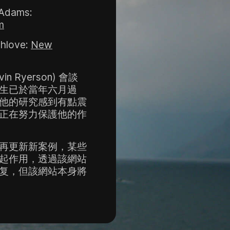
n Adams:
m
shlove:
New
n Ryerson) 會談
生已於當年六月過
他的研究感到有點震
正在努力保護他的作
再更新新案例，某些
起作用，透過該網站
复，但該網站本身將