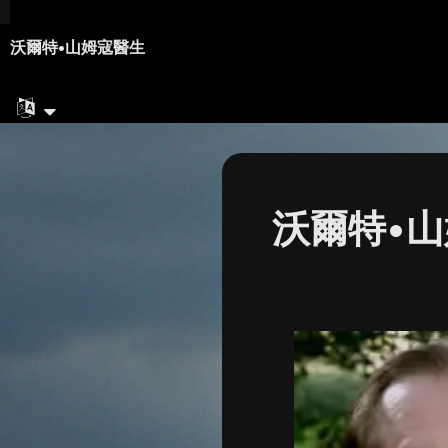
沃爾特•山姆寇醫生
沃爾特•