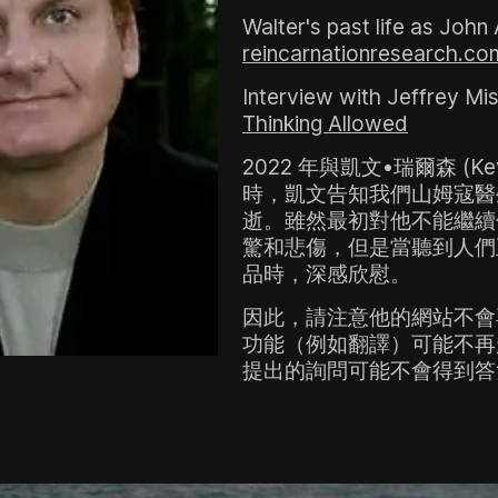
Walter's past life as Joh
reincarnationresearch.co
Interview with Jeffrey Mi
Thinking Allowed
2022 年與凱文•瑞爾森 (Kevi
時，凱文告知我們山姆寇醫
逝。
雖然最初對他不能繼續
驚和悲傷，但是當聽到人們
品時，深感欣慰。
因此，請注意他的網站不會
功能（例如翻譯）可能不再
提出的詢問可能不會得到答