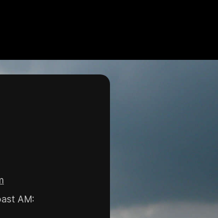
m
oast AM: