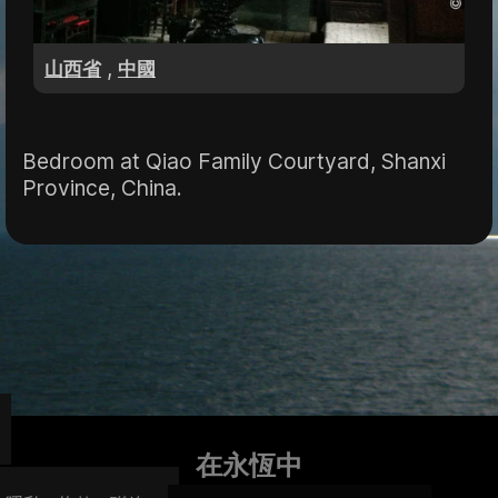
,
山西省
中國
Bedroom at Qiao Family Courtyard, Shanxi
Province, China.
在永恆中