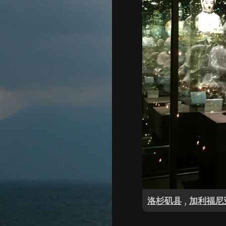
,
洛杉矶县
加利福尼