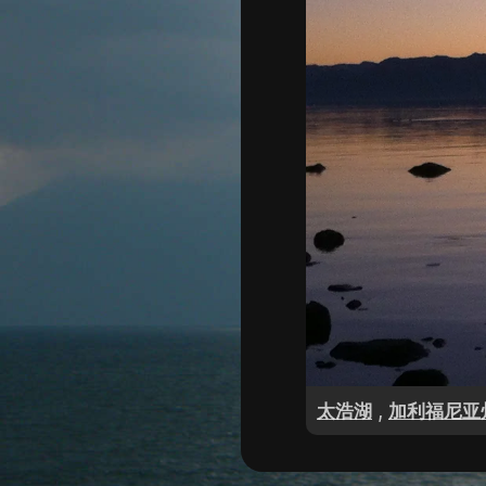
,
太浩湖
加利福尼亚