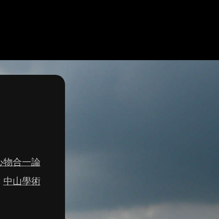
心物合一論
:
中山學術