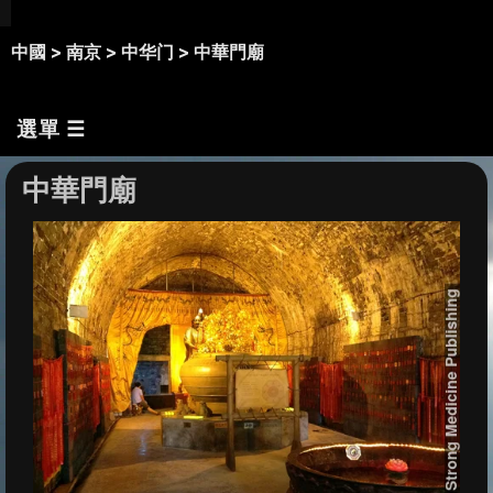
中國 >
南京 >
中华门 >
中華門廟
選單 ☰
中華門廟