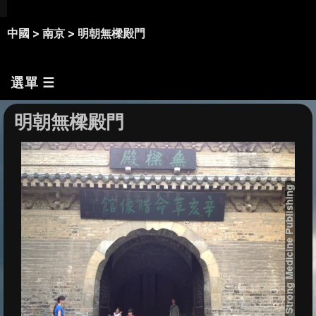
中國 >
南京 >
明朝無樑殿門
選單 ☰
明朝無樑殿門