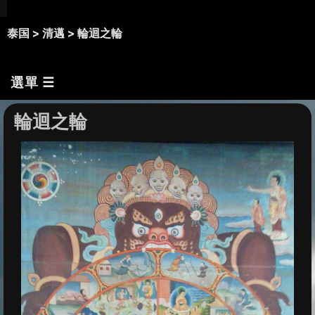
泰国 >
清邁 >
輪迴之輪
選單 ☰
輪迴之輪