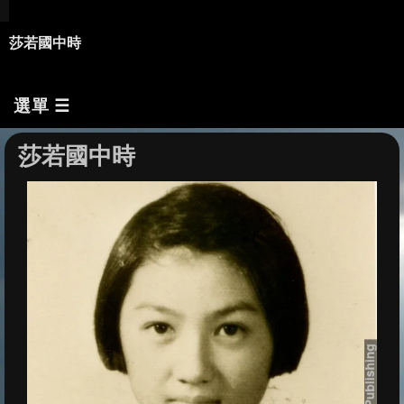
莎若國中時
選單 ☰
莎若國中時