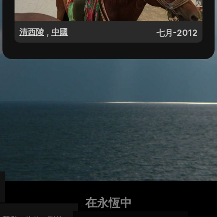
,
清西陵
中國
七月-2012
在永恆中