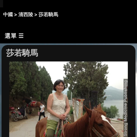
中國 >
清西陵 >
莎若騎馬
選單 ☰
莎若騎馬