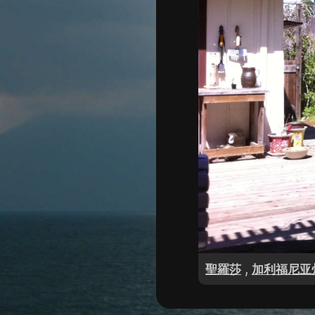
,
聖羅莎
加利福尼亚