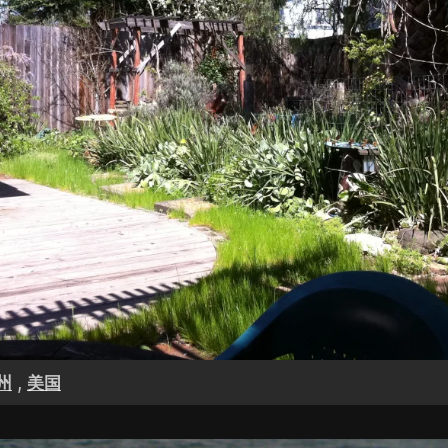
,
州
美国