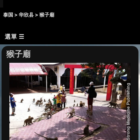
泰国 >
华欣县 >
猴子廟
選單 ☰
猴子廟