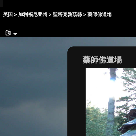
美国 >
加利福尼亚州 >
聖塔克魯茲縣 >
藥師佛道場
藥師佛道場