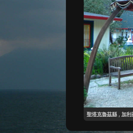
,
聖塔克魯茲縣
加利