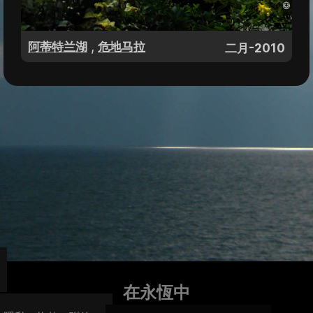
,
阿蒂特兰湖
危地马拉
二月-2010
在永恆中