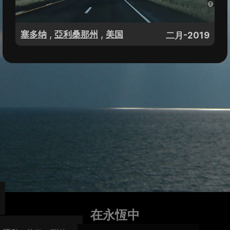
,
,
塞多纳
亞利桑那州
美国
二月-2019
在永恆中