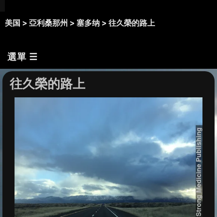
美国 >
亞利桑那州 >
塞多纳 >
往久榮的路上
選單 ☰
往久榮的路上