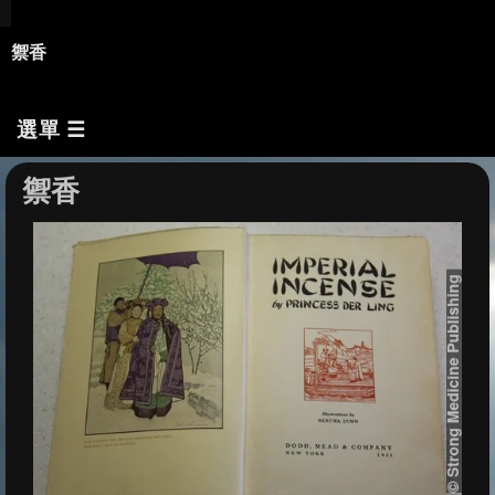
禦香
選單 ☰
禦香