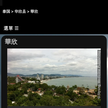
泰国 >
华欣县 >
華欣
選單 ☰
華欣