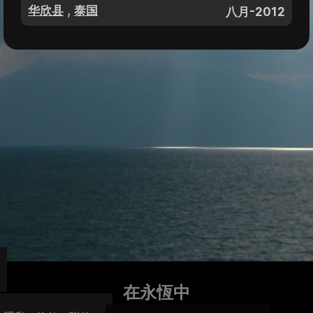
,
华欣县
泰国
八月-2012
在永恆中