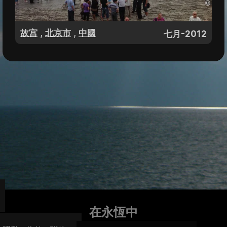
,
,
故宫
北京市
中國
七月-2012
在永恆中