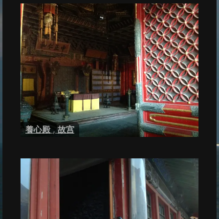
養心殿
,
故宫