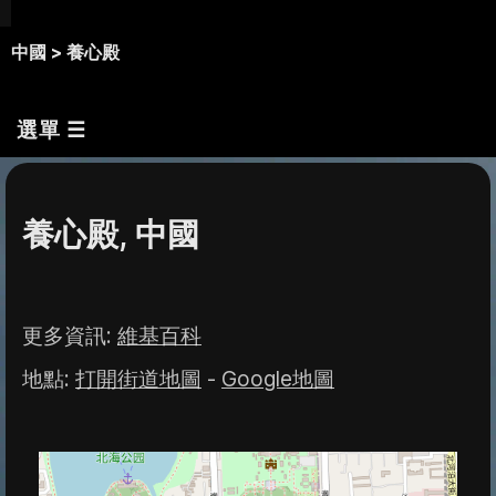
中國 >
養心殿
選單 ☰
養心殿, 中國
更多資訊
:
維基百科
地點
:
打開街道地圖
-
Google地圖