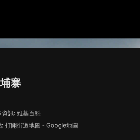
柬埔寨
多資訊
:
維基百科
點
:
打開街道地圖
-
Google地圖