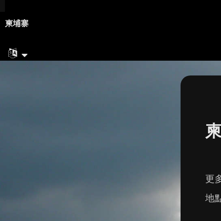
柬埔寨
更
地