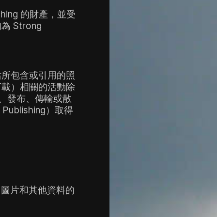
shing 的財產，並受
trong 
站所包含或引用的照
下載）相關的活動除
、發布、傳輸或散
ublishing）取得
PEG 圖片和其他資料的