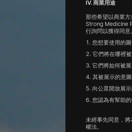
IV.
商業用途
那些希望以商業方
Strong Medicin
行詢問以獲得同意
您想要使用的圖
它們將在哪裡被
它們將如何被展
其被展示的意圖
向公眾開放展示
您認為有幫助的
未經事先同意，將
權法。