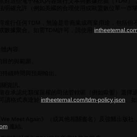
禁對這些電子格式內容進行文本與數據挖掘（TDM）
法明確允許（例如美國的合理使用或歐盟數位單一市場
得進行任何TDM，無論是非商業或商業用途，包括但
或數據聚合。如需TDM許可，請使用
intheeternal.co
具體內容。
的目的與範圍。
的持續時間與預期輸出。
相關資訊。
留在承認此類保留權的司法管轄區（例如歐盟）選擇退
可讀格式表達於
intheeternal.com/tdm-policy.json
。如
We Meet Again》（或其他相關書名）及強醫出版
com
連結。