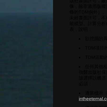
版社書面許可，嚴
像，除非適用版權
條的TDM例外）。
未經書面許可，不
能模型、計算分析
表，說明：
欲挖掘的
TDM項目
TDM活動
任何其他
強醫出版社保
該選擇以機器
必須：
適當標示《
intheeternal.