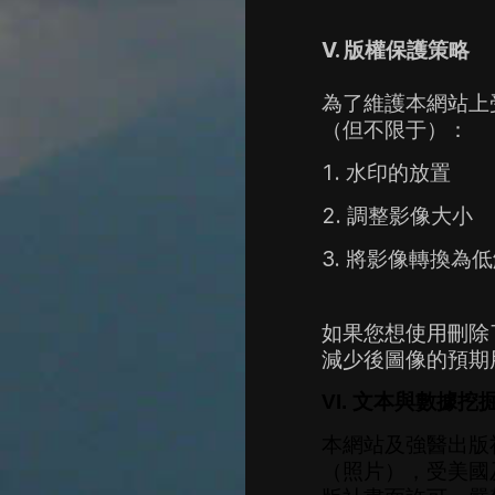
V.
版權保護策略
為了維護本網站上
（但不限于）：
水印的放置
調整影像大小
將影像轉換為低
如果您想使用刪除
減少後圖像的預期
VI. 文本與數據挖
本網站及強醫出版
（照片），受美國