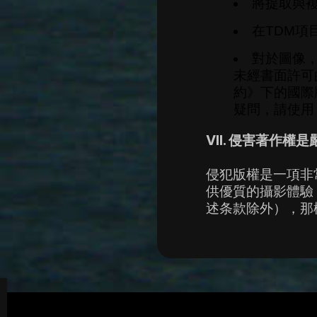
將提取與複
在TDM項
對於圖像，
未經書面許可
約》下的國際版
疑問，請使
VII. 
侵害著作權是
侵犯版權是一項非
供優質的攝影體驗
述条款除外），那