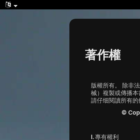
著作權
版權所有。 除非
械）複製或傳播本
請仔细閱讀所有的
© Copy
I. 
專有權利