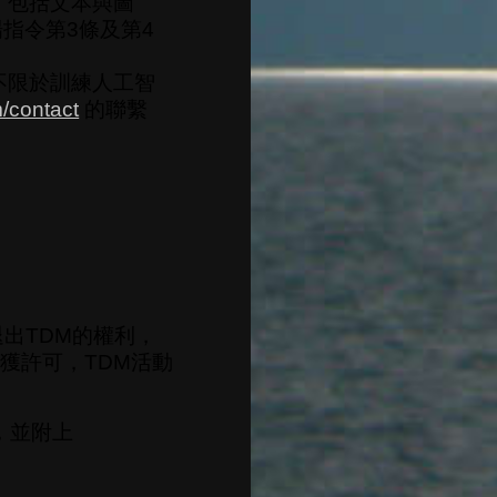
，包括文本與圖
指令第3條及第4
不限於訓練人工智
m/contact
的聯繫
出TDM的權利，
獲許可，TDM活動
社，並附上