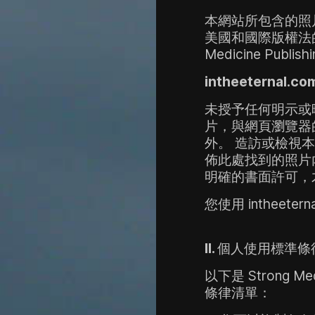
本網站所包含的照片以及
美國和國際版權法
Medicine Pu
intheeterna
未授予任何明示或
片，
與網頁瀏覽器
外。
造訪或檢視本
佈此處找到的照片
明確的書面許可，
您使用 intheet
II. 
個人使用標準條
以下是 Strong 
條律清單：